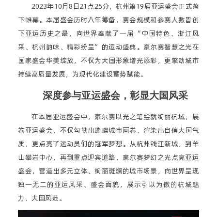
2023年10月8日21点25分，杭州第19届亚运盛会正式落
下帷幕。本届盛会历时八年筹备，赛会规模和参赛人数皆创
下亚运历史之最，向世界奉献了一届“中国特色、浙江风
采、杭州韵味、精彩纷呈”的运动盛典。豪尔赛智慧之光在
国家盛会华美绽放，不仅为大国形象增光添彩，更擎动城市
持续高质量发展，为现代化建设蓄势赋能。
深度参与亚运盛会，彰显大国风采
在本届亚运盛会中，豪尔赛以光之笔绘就绚丽杭城，展
卷亚运盛会，不仅勾勒出璀璨城市画卷、渲染出自信大国气
质，更点亮了运动员们的冠军梦想。从杭州钱江新城，到羊
山攀岩中心，再到重点迎宾道路，豪尔赛梦幻之光点亮亚运
盛会，营造出多元立体、绚丽斑斓的城市场景，向世界呈现
独一无二的亚运风采、盛会面貌，展示引以为傲的杭城魅
力、大国风范。