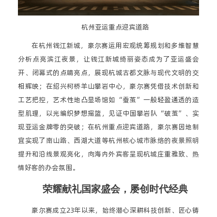
杭州亚运重点迎宾道路
在杭州钱江新城，豪尔赛运用宏观统筹规划和多维智慧
分析点亮滨江夜景，让钱江新城绮丽姿态成为了亚运盛会
开、闭幕式的点睛亮点，展现杭城古都文脉与现代文明的交
相辉映；在绍兴柯桥羊山攀岩中心，豪尔赛凭借技术创新和
工艺把控，艺术性地凸显场馆如“蚕茧”一般轻盈通透的造
型肌理，以光编织梦想摇篮，见证中国攀岩队“破茧”、实
现亚运金牌零的突破；在杭州重点迎宾道路，豪尔赛因地制
宜实现了南山路、西湖大道等杭州核心城市脉络的夜景照明
提升和沿线景观亮化，向海内外宾客呈现杭城庄重雅致、热
情好客的办会氛围。
荣耀献礼国家盛会，屡创时代经典
豪尔赛成立23年以来，始终潜心深耕科技创新、匠心铸