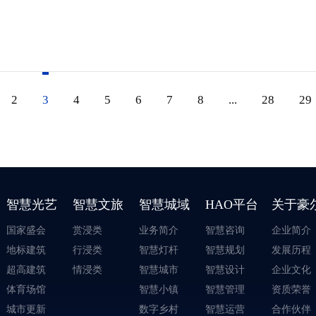
2
3
4
5
6
7
8
...
28
29
智慧光艺
智慧文旅
智慧城域
HAO平台
关于豪
国家盛会
赏浸类
业务简介
智慧咨询
企业简介
地标建筑
行浸类
智慧灯杆
智慧规划
发展历程
超高建筑
情浸类
智慧城市
智慧设计
企业文化
体育场馆
智慧小镇
智慧管理
资质荣誉
城市更新
数字乡村
智慧运营
合作伙伴