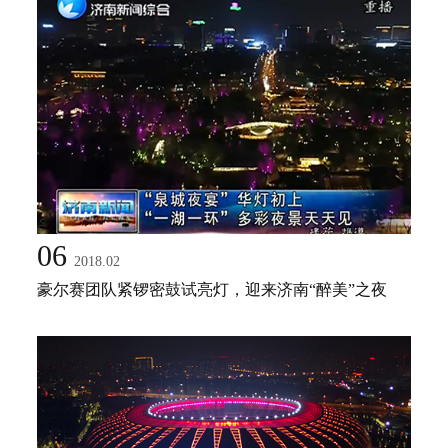
06
2018.02
豪尔赛团队紧锣密鼓试亮灯，迎来济南“醉美”之夜