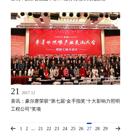
21
2017.12
喜讯：豪尔赛荣获“第七届‘金手指奖’十大影响力照明
工程公司”奖项
1
2
...
21
22
23
24
25
26
27
28
29